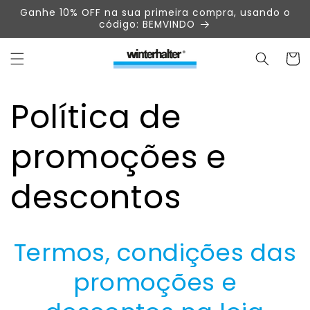
Pular
Ganhe 10% OFF na sua primeira compra, usando o
para o
código: BEMVINDO
conteúdo
Carrinh
Política de
promoções e
descontos
Termos, condições das
promoções e