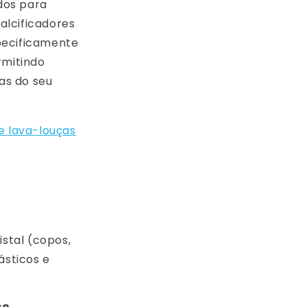
dos para
calcificadores
pecificamente
rmitindo
as do seu
e lava-louças
stal (copos,
ásticos e