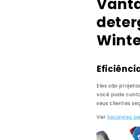
Vanta
deter
Winte
Eficiênci
Eles são projeta
você pode contar
seus clientes seg
Ver
Secantes pa