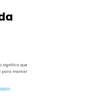
 da
 significa que
al para manter
vagem