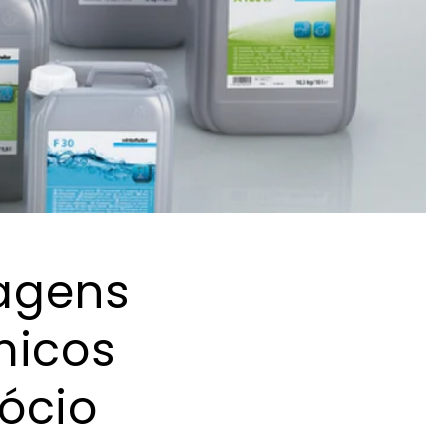
agens
micos
ócio