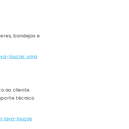
heres, bandejas e
ava-louças: uma
o ao cliente.
uporte técnico
m lava-louças