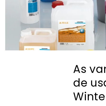
As va
de us
Winte