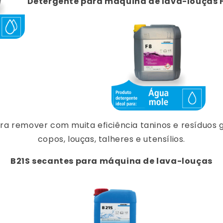
Detergente para máquina de lava-louças 
ra remover com muita eficiência taninos e resíduos 
copos, louças, talheres e utensílios.
B21S secantes para máquina de lava-louças