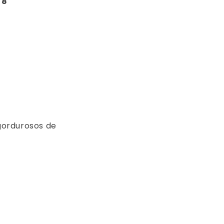
F8
gordurosos de