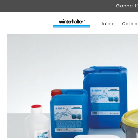
Pular
Ganhe 1
para o
conteúdo
Início
Catál