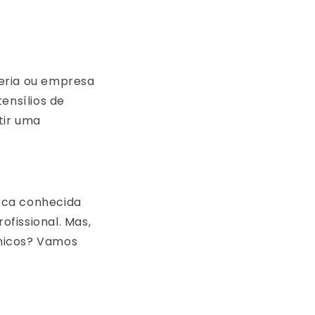
teria ou empresa
ensílios de
tir uma
rca conhecida
fissional. Mas,
ímicos? Vamos