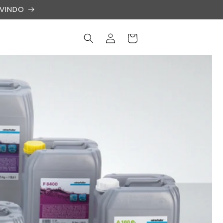
MVINDO
Fazer
Carrinho
login